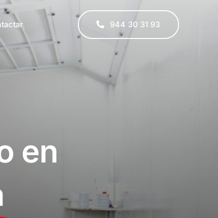
tactar
944 30 31 93
o en
a