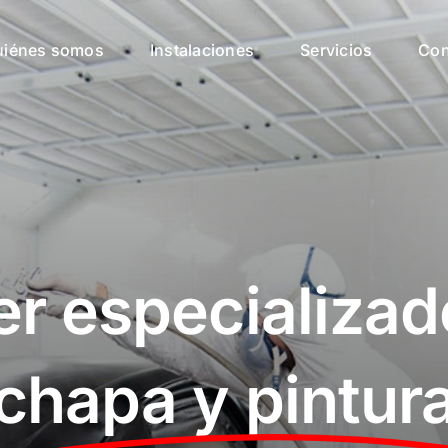
uiénes somos
Instalaciones
Servicios
Con
ler especializad
chapa y pintur