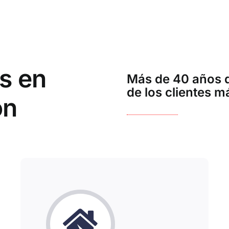
s en
Más de 40 años d
de los clientes m
ón