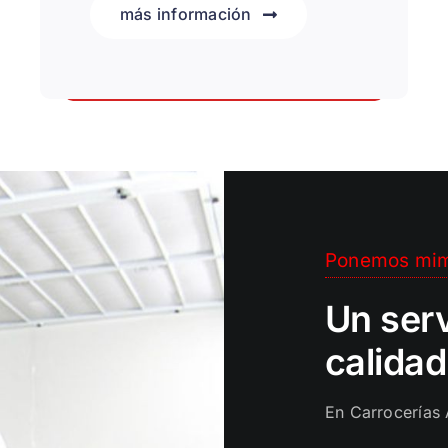
más información
Productos de la máxima calidad
Ponemos mim
Un serv
calidad
En Carrocerías 